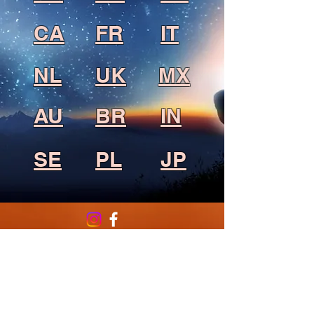
CA
FR
IT
NL
UK
MX
AU
BR
IN
SE
PL
JP
© 2026
by Alive Enterprises, CP 44 Lennoxville,
Sherbrooke, Qc., J1M 1Z3, Canada